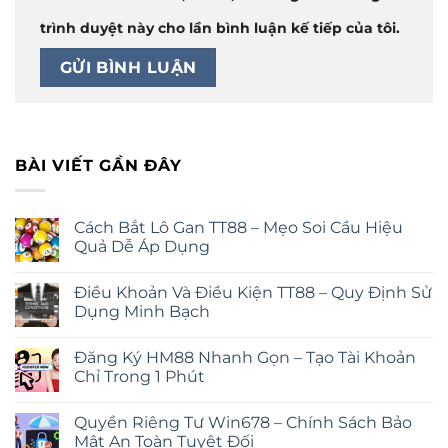
trình duyệt này cho lần bình luận kế tiếp của tôi.
BÀI VIẾT GẦN ĐÂY
Cách Bắt Lô Gan TT88 – Mẹo Soi Cầu Hiệu
Quả Dễ Áp Dụng
Điều Khoản Và Điều Kiện TT88 – Quy Định Sử
Dụng Minh Bạch
Đăng Ký HM88 Nhanh Gọn – Tạo Tài Khoản
Chỉ Trong 1 Phút
Quyền Riêng Tư Win678 – Chính Sách Bảo
Mật An Toàn Tuyệt Đối