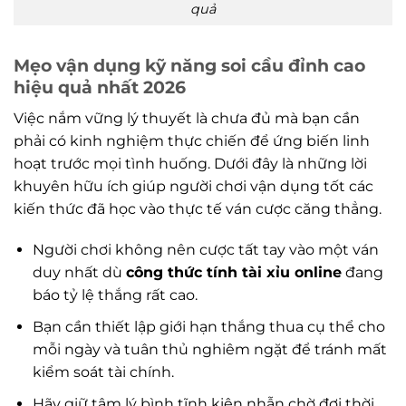
quả
Mẹo vận dụng kỹ năng soi cầu đỉnh cao
hiệu quả nhất 2026
Việc nắm vững lý thuyết là chưa đủ mà bạn cần
phải có kinh nghiệm thực chiến để ứng biến linh
hoạt trước mọi tình huống. Dưới đây là những lời
khuyên hữu ích giúp người chơi vận dụng tốt các
kiến thức đã học vào thực tế ván cược căng thẳng.
Người chơi không nên cược tất tay vào một ván
duy nhất dù
công thức tính tài xỉu online
đang
báo tỷ lệ thắng rất cao.
Bạn cần thiết lập giới hạn thắng thua cụ thể cho
mỗi ngày và tuân thủ nghiêm ngặt để tránh mất
kiểm soát tài chính.
Hãy giữ tâm lý bình tĩnh kiên nhẫn chờ đợi thời