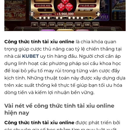
Công thức tính tài xỉu online
là chìa khóa quan
trọng giúp cược thủ nâng cao tỷ lệ chiến thắng tại
nhà cái
KUBET
uy tín hàng đầu. Người chơi cần áp
dụng linh hoạt các phương pháp soi cầu khoa học
để loại bỏ yếu tố may rủi trong từng ván cược đầy
kịch tính. Những thuật toán này được xây dựng dựa
trên xác suất thống kê thực tế giúp bạn tối ưu hóa
dòng tiền và kiếm lợi nhuận bền vững.
Vài nét về công thức tính tài xỉu online
hiện nay
Công thức tính tài xỉu online
được phát triển bởi
các chuyên gia số học nhằm tìm ra quy luật xuất