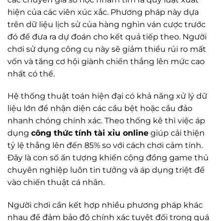
hiện của các viên xúc xắc. Phương pháp này dựa
trên dữ liệu lịch sử của hàng nghìn ván cược trước
đó để đưa ra dự đoán cho kết quả tiếp theo. Người
chơi sử dụng công cụ này sẽ giảm thiểu rủi ro mất
vốn và tăng cơ hội giành chiến thắng lên mức cao
nhất có thể.
Hệ thống thuật toán hiện đại có khả năng xử lý dữ
liệu lớn để nhận diện các cầu bệt hoặc cầu đảo
nhanh chóng chính xác. Theo thống kê thì việc áp
dụng
công thức tính tài xỉu online
giúp cải thiện
tỷ lệ thắng lên đến 85% so với cách chơi cảm tính.
Đây là con số ấn tượng khiến cộng đồng game thủ
chuyên nghiệp luôn tin tưởng và áp dụng triệt để
vào chiến thuật cá nhân.
Người chơi cần kết hợp nhiều phương pháp khác
nhau để đảm bảo độ chính xác tuyệt đối trong quá