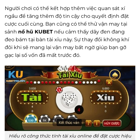
Người chơi có thể kết hợp thêm việc quan sát xí
ngầu để tăng thêm độ tin cậy cho quyết định đặt
cược cuối cùng. Bạn cũng có thể thử vận may tại
sảnh
nổ hũ KUBET
nếu cảm thấy dây đen đang
đeo bám tại bàn tài xỉu này. Sự thay đổi không khí
đôi khi sẽ mang lại vận may bất ngờ giúp bạn gỡ
gạc lại số vốn đã mất trước đó.
Hiểu rõ công thức tính tài xỉu online để đặt cược hiệu