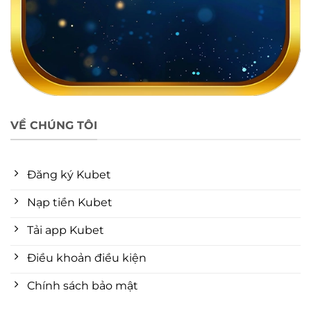
VỀ CHÚNG TÔI
Đăng ký Kubet
Nạp tiền Kubet
Tải app Kubet
Điều khoản điều kiện
Chính sách bảo mật