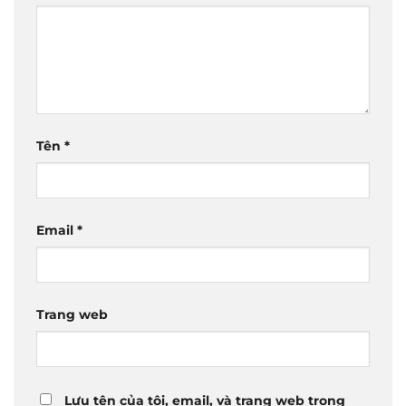
Tên
*
Email
*
Trang web
Lưu tên của tôi, email, và trang web trong