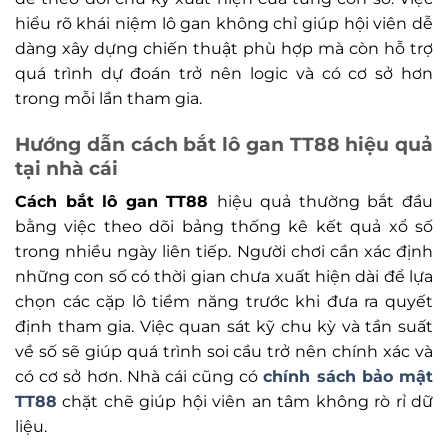
hiểu rõ khái niệm lô gan không chỉ giúp hội viên dễ
dàng xây dựng chiến thuật phù hợp mà còn hỗ trợ
quá trình dự đoán trở nên logic và có cơ sở hơn
trong mỗi lần tham gia.
Hướng dẫn cách bắt lô gan TT88 hiệu quả
tại nhà cái
Cách bắt lô gan TT88
hiệu quả thường bắt đầu
bằng việc theo dõi bảng thống kê kết quả xổ số
trong nhiều ngày liên tiếp. Người chơi cần xác định
những con số có thời gian chưa xuất hiện dài để lựa
chọn các cặp lô tiềm năng trước khi đưa ra quyết
định tham gia. Việc quan sát kỹ chu kỳ và tần suất
về số sẽ giúp quá trình soi cầu trở nên chính xác và
có cơ sở hơn. Nhà cái cũng có
chính sách bảo mật
TT88
chặt chẽ giúp hội viên an tâm không rò rỉ dữ
liệu.