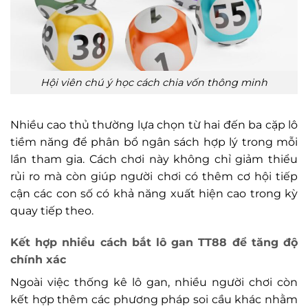
Hội viên chú ý học cách chia vốn thông minh
Nhiều cao thủ thường lựa chọn từ hai đến ba cặp lô
tiềm năng để phân bổ ngân sách hợp lý trong mỗi
lần tham gia. Cách chơi này không chỉ giảm thiểu
rủi ro mà còn giúp người chơi có thêm cơ hội tiếp
cận các con số có khả năng xuất hiện cao trong kỳ
quay tiếp theo.
Kết hợp nhiều cách bắt lô gan TT88 để tăng độ
chính xác
Ngoài việc thống kê lô gan, nhiều người chơi còn
kết hợp thêm các phương pháp soi cầu khác nhằm