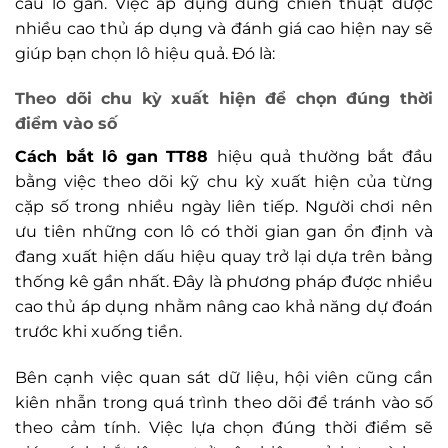
cầu lô gan. Việc áp dụng đúng chiến thuật được
nhiều cao thủ áp dụng và đánh giá cao hiện nay sẽ
giúp bạn chọn lô hiệu quả. Đó là:
Theo dõi chu kỳ xuất hiện để chọn đúng thời
điểm vào số
Cách bắt lô gan TT88
hiệu quả thường bắt đầu
bằng việc theo dõi kỹ chu kỳ xuất hiện của từng
cặp số trong nhiều ngày liên tiếp. Người chơi nên
ưu tiên những con lô có thời gian gan ổn định và
đang xuất hiện dấu hiệu quay trở lại dựa trên bảng
thống kê gần nhất. Đây là phương pháp được nhiều
cao thủ áp dụng nhằm nâng cao khả năng dự đoán
trước khi xuống tiền.
Bên cạnh việc quan sát dữ liệu, hội viên cũng cần
kiên nhẫn trong quá trình theo dõi để tránh vào số
theo cảm tính. Việc lựa chọn đúng thời điểm sẽ