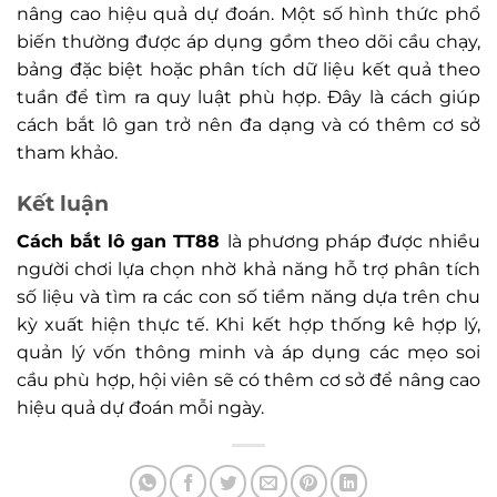
nâng cao hiệu quả dự đoán. Một số hình thức phổ
biến thường được áp dụng gồm theo dõi cầu chạy,
bảng đặc biệt hoặc phân tích dữ liệu kết quả theo
tuần để tìm ra quy luật phù hợp. Đây là cách giúp
cách bắt lô gan trở nên đa dạng và có thêm cơ sở
tham khảo.
Kết luận
Cách bắt lô gan TT88
là phương pháp được nhiều
người chơi lựa chọn nhờ khả năng hỗ trợ phân tích
số liệu và tìm ra các con số tiềm năng dựa trên chu
kỳ xuất hiện thực tế. Khi kết hợp thống kê hợp lý,
quản lý vốn thông minh và áp dụng các mẹo soi
cầu phù hợp, hội viên sẽ có thêm cơ sở để nâng cao
hiệu quả dự đoán mỗi ngày.