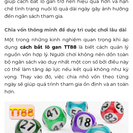
giúp cách bắt lô gan trở nên hiệu quả hơn và hạn
chế tình trạng nuôi lô quá dài ngày gây ảnh hưởng
đến ngân sách tham gia.
Chia vốn thông minh để duy trì cuộc chơi lâu dài
Một trong những kinh nghiệm quan trọng khi áp
dụng
cách bắt lô gan TT88
là biết cách quản lý
nguồn vốn hợp lý. Người chơi không nên dồn toàn
bộ ngân sách vào duy nhất một con số bởi điều này
có thể làm tăng áp lực nếu kết quả không như kỳ
vọng. Thay vào đó, việc chia nhỏ vốn theo từng
ngày sẽ giúp quá trình tham gia ổn định và an toàn
hơn.