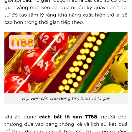
giới soi cầu, “lô gan” được hiểu là các cặp số có thời
gian vắng mặt kéo dài qua nhiều kỳ quay liên tiếp,
từ đó tạo tâm lý rằng khả năng xuất hiện trở lại sẽ
cao hơn trong thời gian tiếp theo.
Hội viên cần chủ động tìm hiểu về lô gan
Khi áp dụng
cách bắt lô gan TT88
, người chơi
thường dựa vào bảng thống kê và lịch sử kết quả
để theo dõi chu kỳ xuất hiện của từng con số. Việc