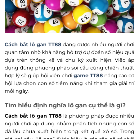
Cách bắt lô gan TT88
đang được nhiều người chơi
quan tâm nhờ khả năng hỗ trợ dự đoán số hiệu quả
dựa trên thống kê và chu kỳ xuất hiện. Việc áp
dụng đúng phương pháp soi cầu cùng chiến thuật
hợp lý sẽ giúp hội viên chơi
game TT88
nâng cao cơ
hội lựa chọn con số tiềm năng khi tham gia giải trí
mỗi ngày.
Tìm hiểu định nghĩa lô gan cụ thể là gì?
Cách bắt lô gan TT88
là phương pháp được nhiều
người chơi áp dụng nhằm phân tích những con số
đã lâu chưa xuất hiện trong kết quả xổ số. Trong