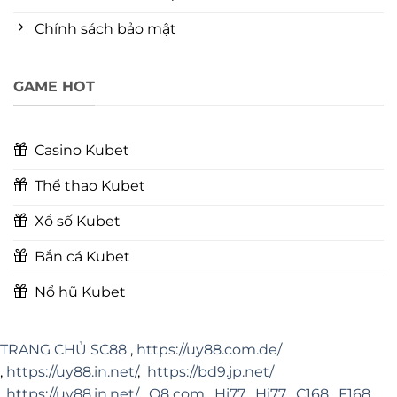
Chính sách bảo mật
GAME HOT
Casino Kubet
Thể thao Kubet
Xổ số Kubet
Bắn cá Kubet
Nổ hũ Kubet
TRANG CHỦ SC88
,
https://uy88.com.de/
,
https://uy88.in.net/
,
https://bd9.jp.net/
,
https://uy88.in.net/
,
O8 com
,
Hi77
,
Hi77
,
C168
,
F168