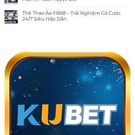
Thể Thao Ảo FB68 – Trải Nghiệm Cá Cược
24/7 Siêu Hấp Dẫn