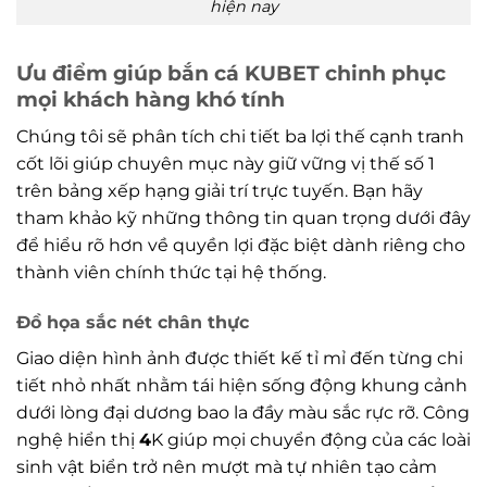
hiện nay
Ưu điểm giúp bắn cá KUBET chinh phục
mọi khách hàng khó tính
Chúng tôi sẽ phân tích chi tiết ba lợi thế cạnh tranh
cốt lõi giúp chuyên mục này giữ vững vị thế số 1
trên bảng xếp hạng giải trí trực tuyến. Bạn hãy
tham khảo kỹ những thông tin quan trọng dưới đây
để hiểu rõ hơn về quyền lợi đặc biệt dành riêng cho
thành viên chính thức tại hệ thống.
Đồ họa sắc nét chân thực
Giao diện hình ảnh được thiết kế tỉ mỉ đến từng chi
tiết nhỏ nhất nhằm tái hiện sống động khung cảnh
dưới lòng đại dương bao la đầy màu sắc rực rỡ. Công
nghệ hiển thị
4
K giúp mọi chuyển động của các loài
sinh vật biển trở nên mượt mà tự nhiên tạo cảm