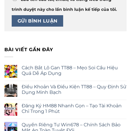
trình duyệt này cho lần bình luận kế tiếp của tôi.
BÀI VIẾT GẦN ĐÂY
Cách Bắt Lô Gan TT88 – Mẹo Soi Cầu Hiệu
Quả Dễ Áp Dụng
Điều Khoản Và Điều Kiện TT88 – Quy Định Sử
Dụng Minh Bạch
Đăng Ký HM88 Nhanh Gọn – Tạo Tài Khoản
Chỉ Trong 1 Phút
Quyền Riêng Tư Win678 – Chính Sách Bảo
Mật An Toàn Tuyệt Đối