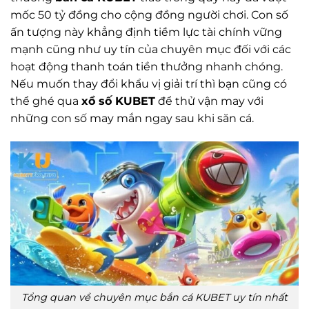
mốc 50 tỷ đồng cho cộng đồng người chơi. Con số
ấn tượng này khẳng định tiềm lực tài chính vững
mạnh cũng như uy tín của chuyên mục đối với các
hoạt động thanh toán tiền thưởng nhanh chóng.
Nếu muốn thay đổi khẩu vị giải trí thì bạn cũng có
thể ghé qua
xổ số KUBET
để thử vận may với
những con số may mắn ngay sau khi săn cá.
Tổng quan về chuyên mục bắn cá KUBET uy tín nhất